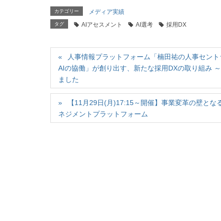
で
に
で
共
は
共
カテゴリー
メディア実績
有
ク
有
(
リ
(
タグ
AIアセスメント
AI選考
採用DX
新
ッ
新
し
ク
し
い
し
い
ウ
て
ウ
ィ
く
ィ
ン
人事情報プラットフォーム「楠田祐の人事セント
だ
ン
ド
さ
ド
AIの協働」が創り出す、新たな採用DXの取り組み
ウ
い
ウ
で
(
で
ました
開
新
開
き
し
き
ま
い
ま
す
ウ
す
【11月29日(月)17:15～開催】事業変革の
)
ィ
)
ン
ネジメントプラットフォーム
ド
ウ
で
開
き
ま
す
)