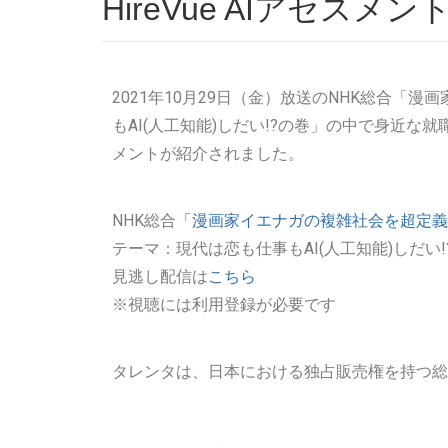
HireVue AIアセス
2021年10月29日（金）放送のNHK総合「
もAI(人工知能)しだい!?の巻」の中で身近な就職
メントが紹介されました。
NHK総合
「漫画家イエナガの複雑社会を超定義
テーマ：現代は恋も仕事もAI(人工知能)しだい!
見逃し配信は
こちら
※視聴には利用登録が必要です
タレンタは、日本における独占販売権を持つ総