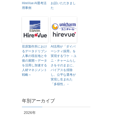
HireVue AI選考活
お話いただきまし
用事例
た
荏原製作所におけ
AI活用が「ダイバ
るデータドリブン
ーシティ採用」を
人事の現在地と今
実現するワケ －ユ
後の展開～データ
ニ・チャームらし
を活用し加速する
さをそのままに、
人材マネジメント
バイアスを排除
戦略～
し、公平な選考が
実現し生まれた
「多様性」－
年別アーカイブ
2026年