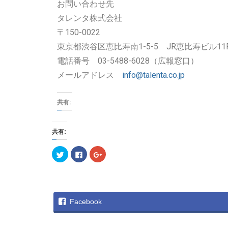
お問い合わせ先
タレンタ株式会社
〒150-0022
東京都渋谷区恵比寿南1-5-5 JR恵比寿ビル11
電話番号 03-5488-6028（広報窓口）
メールアドレス
info@talenta.co.jp
共有:
共有:
ク
F
ク
リ
a
リ
ッ
c
ッ
ク
e
ク
し
b
し
て
o
て
T
o
G
w
k
o
i
で
o
Facebook
t
共
g
t
有
l
e
す
e
r
る
+