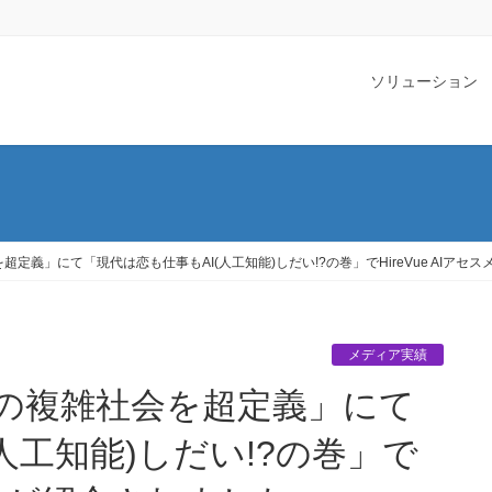
ソリューション
超定義」にて「現代は恋も仕事もAI(人工知能)しだい!?の巻」でHireVue AIアセ
メディア実績
人工知能)しだい!?の巻」で