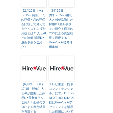
【2月16日（水）
【8月25日
17:15～開催】 人
(水)17:15～開催】
の評価とAIの評価
人とAIが協働した
を比較して見えて
採用DX最新事例
きたベストな役割
をご紹介！面接の
分担とは？ 人とAI
プロによる判定結
との協働 採用DX
果を再現する
最新事例をご紹
HireVue AI選考活
介！
用事例
【6月24日（木）
テレビ東京「円卓
17:15～開催】人
コンフィデンシャ
とAIが協働した採
ル」にて、USEN-
用DX最新事例を
NEXT HOLDINGS
ご紹介！面接のプ
様にHireVue AIア
ロによる判定結果
セスメントを活用
を再現する
した採用について