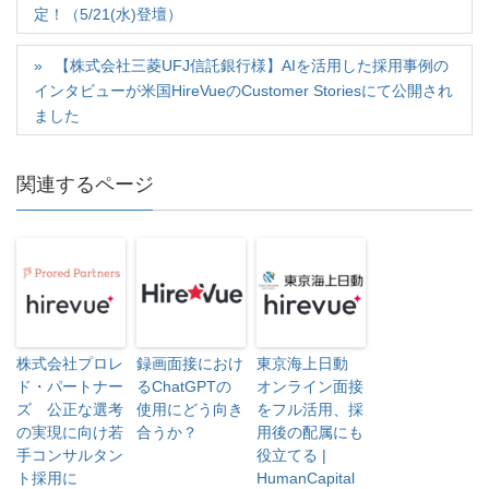
ウ
て
ウ
定！（5/21(水)登壇）
ィ
く
ィ
ン
だ
ン
ド
さ
ド
ウ
い
ウ
【株式会社三菱UFJ信託銀行様】AIを活用した採用事例の
で
(
で
開
新
開
インタビューが米国HireVueのCustomer Storiesにて公開され
き
し
き
ま
い
ま
ました
す
ウ
す
)
ィ
)
ン
ド
ウ
関連するページ
で
開
き
ま
す
)
株式会社プロレ
録画面接におけ
東京海上日動
ド・パートナー
るChatGPTの
オンライン面接
ズ 公正な選考
使用にどう向き
をフル活用、採
の実現に向け若
合うか？
用後の配属にも
手コンサルタン
役立てる |
ト採用に
HumanCapital