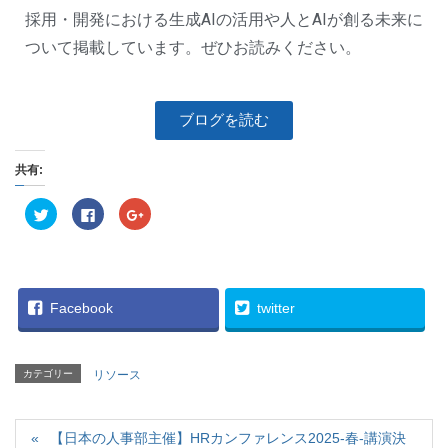
採用・
開発における生成AIの活用や人とAIが創る未来に
ついて掲載し
ています。ぜひお読みください。
ブログを読む
共有:
ク
F
ク
リ
a
リ
ッ
c
ッ
ク
e
ク
し
b
し
て
o
て
T
o
G
w
k
o
i
で
o
Facebook
twitter
t
共
g
t
有
l
e
す
e
r
る
+
で
に
で
カテゴリー
リソース
共
は
共
有
ク
有
(
リ
(
新
ッ
新
し
ク
し
い
【日本の人事部主催】HRカンファレンス2025-春-講演決
し
い