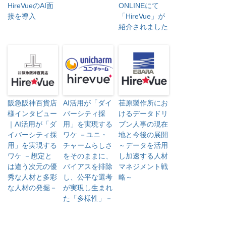
HireVueのAI面
ONLINEにて
接を導入
「HireVue」が
紹介されました
阪急阪神百貨店
AI活用が「ダイ
荏原製作所にお
様インタビュー
バーシティ採
けるデータドリ
｜AI活用が「ダ
用」を実現する
ブン人事の現在
イバーシティ採
ワケ －ユニ・
地と今後の展開
用」を実現する
チャームらしさ
～データを活用
ワケ －想定と
をそのままに、
し加速する人材
は違う次元の優
バイアスを排除
マネジメント戦
秀な人材と多彩
し、公平な選考
略～
な人材の発掘－
が実現し生まれ
た「多様性」－