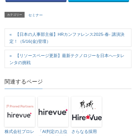
t
有
l
e
す
e
r
る
+
で
に
で
カテゴリー
セミナー
共
は
共
有
ク
有
(
リ
(
新
ッ
新
し
ク
し
い
【日本の人事部主催】HRカンファレンス2025-春- 講演決
し
い
ウ
て
ウ
定！（5/16(金)登壇）
ィ
く
ィ
ン
だ
ン
ド
さ
ド
ウ
い
ウ
【リソースページ更新】最新テクノロジーを日本へ─タレ
で
(
で
開
新
開
ンタの挑戦
き
し
き
ま
い
ま
す
ウ
す
)
ィ
)
ン
関連するページ
ド
ウ
で
開
き
ま
す
)
株式会社プロレ
「AI判定の上位
さらなる採用