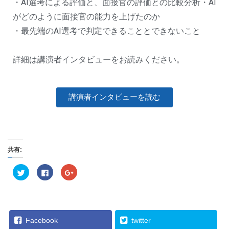
・AI選考による評価と、面接官の評価との比較分析・AI
がどのように面接官の能力を上げたのか
・最先端のAI選考で判定できることとできないこと
詳細は講演者インタビューをお読みください。
講演者インタビューを読む
共有:
ク
F
ク
リ
a
リ
ッ
c
ッ
ク
e
ク
し
b
し
て
o
て
T
o
G
w
k
o
i
で
o
Facebook
twitter
t
共
g