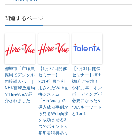
)
ィ
)
ン
ド
ウ
で
関連するページ
開
き
ま
す
)
都城市「市職員
【1月27日開催
【7月31日開催
採用でデジタル
セミナー】
セミナー】楠田
面接導入へ」｜
2019年最も利
祐氏 ご登壇！
NHK宮崎放送局
用されたWeb面
令和元年、オン
でHireVueが紹
接システム
ボーディングが
介されました
「HireVue」の
必要になった5
導入成功事例か
つのキーワード
ら見るWeb面接
と1on1
を成功させる3
つのポイント＜
参加者特典あり