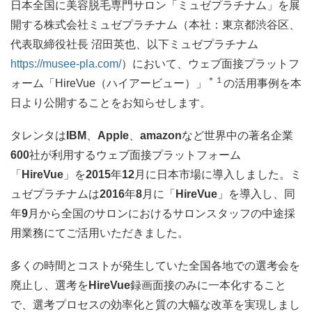
日本全国に美容脱毛専門サロン「ミュゼプラチナム」を展
開する株式会社ミュゼプラチナム（本社：東京都渋谷区、
代表取締役社長 沼田英也、以下ミュゼプラチナム
https://musee-pla.com/
）において、ウェブ面接プラットフ
＊１
ォーム「
HireVue
（ハイアービュー）」
の活用事例を本
日より公開することをお知らせします。
タレンタは
IBM
、
Apple
、
amazon
など世界中の著名企業
6
00
社が利用するウェブ面接プラットフォーム
「
HireVue
」を
2015
年
12
月に日本市場に導入しました。ミ
ュゼプラチナムは
2016
年
8
月に「
HireVue
」を導入し、同
年
9
月から全国のサロンにおけるサロンスタッフの中途採
用業務にてご活用いただきました。
多くの時間とコストが発生していた全国各地での選考会を
廃止し、選考を
HireVue
録画面接のみに一本化すること
で、選考プロセスの効率化と質の大幅な改革を実現しまし