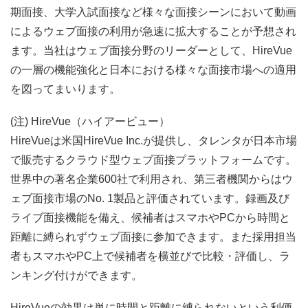
期面接、大学入試面接など様々な面接シーンにおいて動画
によるウェブ面接の利用が急速に拡大することが予想され
ます。当社はウェブ面接分野のリーダーとして、
HireVue
の一層の機能強化と日本における様々な面接市場への適用
を図ってまいります。
(
注
) HireVue
（ハイアービュー）
HireVue
は米国
HireVue Inc.
が提供し、タレンタが日本市場
で販売するクラウド型ウェブ面接プラットフォームです。
世界中の著名企業
6
00
社で利用され、第三者機関からはウ
ェブ面接市場の
No. 1
製品と評価されています。録画及び
ライブ面接機能を備え、候補者はスマホや
PC
から時間と
距離に縛られずウェブ面接に参加できます。また採用担当
者もスマホや
PC
上で候補者を横並びで比較・評価し、ラ
ンキング付けができます。
HireVue
の効果は単に時間と距離に縛られないという利便