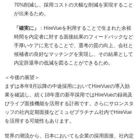
70%
削減し
、採用コストの大幅な削減を実現すること
が出来るため。
「確実に」
：
HireVue
を利用することで生まれた余裕
時間を内定者に対する面接結果のフィードバックなど
手厚いケアに充てることで、選考の質の向上、会社と
候補者の良好なマッチングを実現し、その結果として
内定辞退率の低減を図ることができるため。
＜今後の展望＞
まずは本年
9
月以降の中途採用において
HireVue
の導入効
果を確認し、続く
18
年度の新卒採用では
HireVue
の録画及
びライブ面接機能を活用する計画です。さらにサロンスタ
ッフの社内定期面接などミュゼプラチナム社内で
HireVue
を活用する可能性もあります。
世界の潮流から、日本においても企業の採用面接、社内定