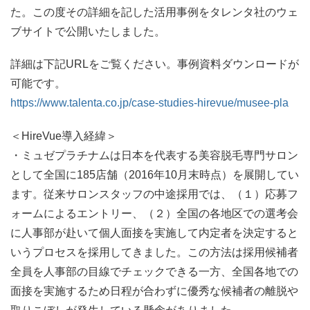
た。この度その詳細を記した活用事例をタレンタ社のウェ
ブサイトで公開いたしました。
詳細は下記URLをご覧ください。事例資料ダウンロードが
可能です。
https://www.talenta.co.jp/case-studies-hirevue/musee-pla
＜
HireVue
導入経緯＞
・ミュゼプラチナムは日本を代表する美容脱毛専門サロン
として全国に
185
店舗（
2016
年
10
月末時点）を展開してい
ます。従来サロンスタッフの中途採用では、（１）応募フ
ォームによるエントリー、（２）全国の各地区での選考会
に人事部が赴いて個人面接を実施して内定者を決定すると
いうプロセスを採用してきました。この方法は採用候補者
全員を人事部の目線でチェックできる一方、全国各地での
面接を実施するため日程が合わずに優秀な候補者の離脱や