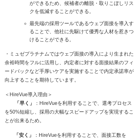
ができるため、候補者の離脱・取りこぼしリス
クを低減することができる。
最先端の採用ツールであるウェブ面接を導入す
ることで、他社に先駆けて優秀な人材を惹きつ
けることができる。
・ミュゼプラチナムではウェブ面接の導入により生まれた
余裕時間をフルに活用し、内定者に対する面接結果のフィ
ードバックなど手厚いケアを実施することで内定承諾率が
向上することを期待しています。
＜
HireVue
導入理由＞
「早く」
：
HireVue
を利用することで、
選考プロセス
を
50%
短縮し
、採用の大幅なスピードアップを実現するこ
とが出来るため。
「安く」
：
HireVue
を利用することで、
面接工数を