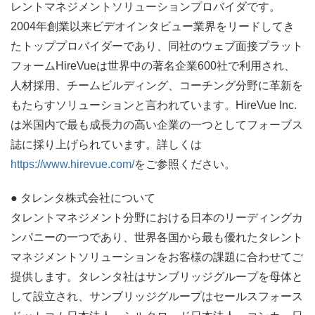
レントマネジメントソリューションプロバイダです。
2004
年創業以来ビデオインタビュー業界をリードしてき
たトッププロバイダーであり、同社のウェブ面接プラット
フォーム
HireVue
は世界中の著名企業
600
社で利用され、
人材採用、チームビルディング、コーチング分野に革新を
もたらすソリューションと言われています。
HireVue Inc.
は米国内で最も成長力の高い企業の一つとしてフォーブス
誌に採り上げられています。詳しくは
https://www.hirevue.com/
をご参照ください。
● タレンタ株式会社について
タレントマネジメント分野における日本のリーディングカ
ンパニーの一つであり、世界各国から最も優れたタレント
マネジメントソリューションをお客様の課題に合わせてご
提供します。タレンタ社はサンブリッジグループを母体と
して設立され、サンブリッジグループはセールスフォース