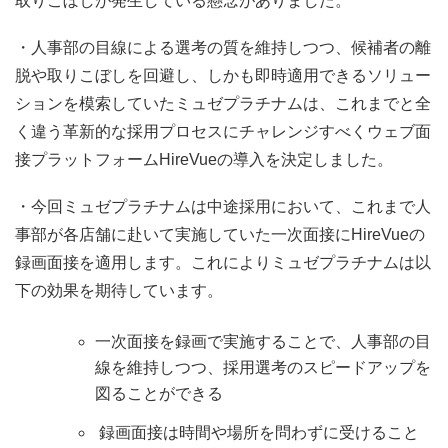
取りこぼしが発生している懸念がありました。
・人事部の目線による選考の質を維持しつつ、候補者の離
脱や取りこぼしを回避し、しかも即時適用できるソリュー
ションを模索していたミュゼプラチナムは、これまでと全
く違う革新的な採用プロセスにチャレンジすべくウェブ面
接プラットフォーム
HireVue
の導入を決定しました。
・今回ミュゼプラチナムは中途採用において、これまで人
事部が各店舗に赴いて実施していた一次面接に
HireVue
の
録画面接を適用します。これによりミュゼプラチナムは以
下の効果を期待しています。
一次面接を録画で実施することで、人事部の目
線を維持しつつ、採用選考のスピードアップを
図ることができる
録画面接は時間や場所を問わずに受けること