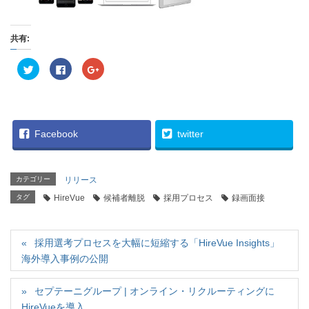
共有:
ク
F
ク
リ
a
リ
ッ
c
ッ
ク
e
ク
し
b
し
て
o
て
T
o
G
w
k
o
i
で
o
Facebook
twitter
t
共
g
t
有
l
e
す
e
r
る
+
で
に
で
カテゴリー
リリース
共
は
共
有
ク
有
タグ
(
HireVue
リ
(
候補者離脱
採用プロセス
録画面接
新
ッ
新
し
ク
し
い
し
い
ウ
て
ウ
ィ
く
ィ
採用選考プロセスを大幅に短縮する「HireVue Insights」
ン
だ
ン
ド
さ
ド
海外導入事例の公開
ウ
い
ウ
で
(
で
開
新
開
き
し
き
セプテーニグループ | オンライン・リクルーティングに
ま
い
ま
す
ウ
す
HireVueを導入