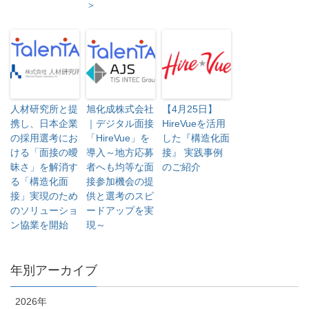
＞
人材研究所と提
旭化成株式会社
【4月25日】
携し、日本企業
｜デジタル面接
HireVueを活用
の採用選考にお
「HireVue」を
した『構造化面
ける「面接の曖
導入～地方応募
接』 実践事例
昧さ」を解消す
者へも均等な面
のご紹介
る「構造化面
接参加機会の提
接」実現のため
供と選考のスピ
のソリューショ
ードアップを実
ン協業を開始
現～
年別アーカイブ
2026年