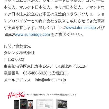
ドットコム日本法人、シルクロード日本法人、コンカー日
本法人、マルケト日本法人、キリバ日本法人、デマンドウ
ェア日本法人設立など米国の先進的クラウドソリューショ
ンプロバイダーとの合弁会社を設立し成功させてきた豊富
な実績を有します。詳しくは
https://
www.talenta.co.jp
及び
https://
www.sunbridge.com
をご参照ください。
お問い合わせ先
タレンタ株式会社
〒
150-0022
東京都渋谷区恵比寿南
1-5-5
JR
恵比寿ビル
11F
電話番号
03-5488-6028
（広報窓口）
メールアドレス
info@talenta.co.jp