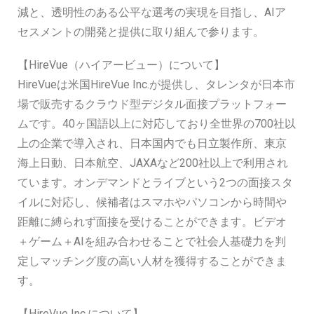
減と、透明性のある公平な選考の実現を目指し、AIア
セスメントの開発と提供に取り組んで参ります。
【HireVue（ハイアービュー）について】
HireVueは米国HireVue Inc.が提供し、タレンタが日本市
場で販売するクラウド型デジタル面接プラットフォー
ムです。40ヶ国語以上に対応しており全世界の700社以
上の企業で導入され、日本国内でも日立製作所、東京
海上日動、日本航空、JAXAなど200社以上で利用され
ています。オンデマンドとライブという2つの面接スタ
イルに対応し、候補者はスマホやパソコンから時間や
距離に縛られず面接を受けることができます。ビデオ
＋ゲーム＋AIを組み合わせることで社会人基礎力を判
定しマッチング度の高い人材を獲得することができま
す。
【HireVue Inc.について】