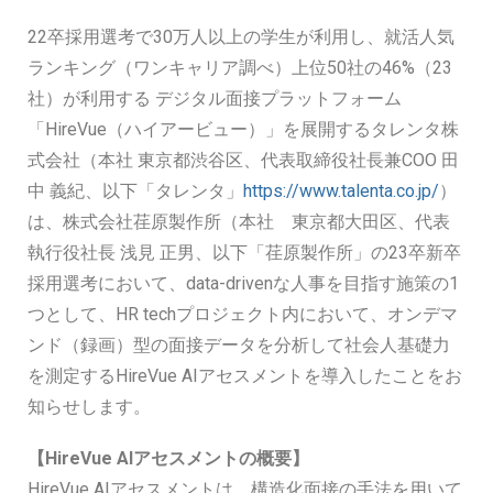
22卒採用選考で30万人以上の学生が利用し、就活人気
ランキング（ワンキャリア調べ）上位50社の46%（23
社）が利用する デジタル面接プラットフォーム
「HireVue（ハイアービュー）」を展開するタレンタ株
式会社（本社 東京都渋谷区、代表取締役社長兼COO 田
中 義紀、以下「タレンタ」
https://www.talenta.co.jp/
）
は、株式会社荏原製作所（本社 東京都大田区、代表
執行役社長 浅見 正男、以下「荏原製作所」の23卒新卒
採用選考において、data-drivenな人事を目指す施策の1
つとして、HR techプロジェクト内において、オンデマ
ンド（録画）型の面接データを分析して社会人基礎力
を測定するHireVue AIアセスメントを導入したことをお
知らせします。
【HireVue AIアセスメントの概要】
HireVue AIアセスメントは、構造化面接の手法を用いて