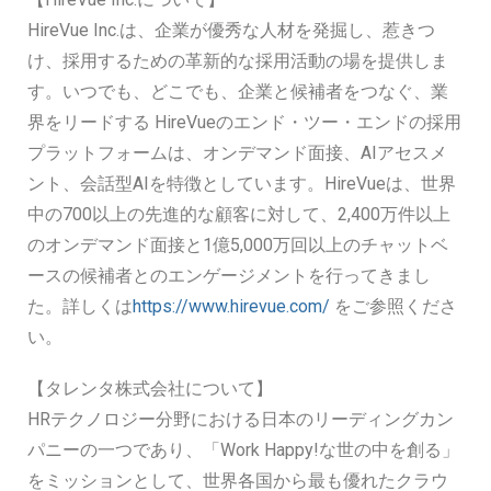
HireVue Inc.は、企業が優秀な人材を発掘し、惹きつ
け、採用するための革新的な採用活動の場を提供しま
す。いつでも、どこでも、企業と候補者をつなぐ、業
界をリードする HireVueのエンド・ツー・エンドの採用
プラットフォームは、オンデマンド面接、AIアセスメ
ント、会話型AIを特徴としています。HireVueは、世界
中の700以上の先進的な顧客に対して、2,400万件以上
のオンデマンド面接と1億5,000万回以上のチャットベ
ースの候補者とのエンゲージメントを行ってきまし
た。詳しくは
https://www.hirevue.com/
をご参照くださ
い。
【タレンタ株式会社について】
HRテクノロジー分野における日本のリーディングカン
パニーの一つであり、「Work Happy!な世の中を創る」
をミッションとして、世界各国から最も優れたクラウ