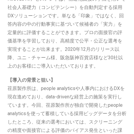
社会人基礎力（コンピテンシー）を自動判定する採用
DXソリューションです。単なる「印象」ではなく、回
答内容の中の行動事実に基づいて候補者の「実力」を
定量的に評価することができます。プロの面接官の評
価基準を学習しており、高精度で公平・公正な選考を
実現することが出来ます。2020年12月のリリース以
降、ユニ・チャーム様、阪急阪神百貨店様など30社以
上のお客様にご導入いただいております。
【導入の背景と狙い】
荏原製作所は、people analyticsや人事内におけるDXを
現在進めており、data-drivenな経営上の施策を実行し
ています。今回、荏原製作所が独自で開発したpeople
analyticsを使って蓄積している採用ビッグデータを分析
したところ、従来の選考においては、スクリーニング
の精度や面接官による評価のバイアス発生といった課