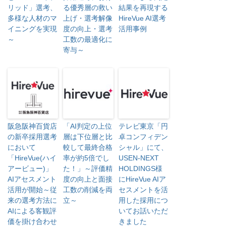
リッド」選考、
る優秀層の救い
結果を再現する
多様な人材のマ
上げ・選考解像
HireVue AI選考
イニングを実現
度の向上・選考
活用事例
～
工数の最適化に
寄与～
阪急阪神百貨店
「AI判定の上位
テレビ東京「円
の新卒採用選考
層は下位層と比
卓コンフィデン
において
較して最終合格
シャル」にて、
「HireVue(ハイ
率が約5倍でし
USEN-NEXT
アービュー)」
た！」～評価精
HOLDINGS様
AIアセスメント
度の向上と面接
にHireVue AIア
活用が開始～従
工数の削減を両
セスメントを活
来の選考方法に
立～
用した採用につ
AIによる客観評
いてお話いただ
価を掛け合わせ
きました