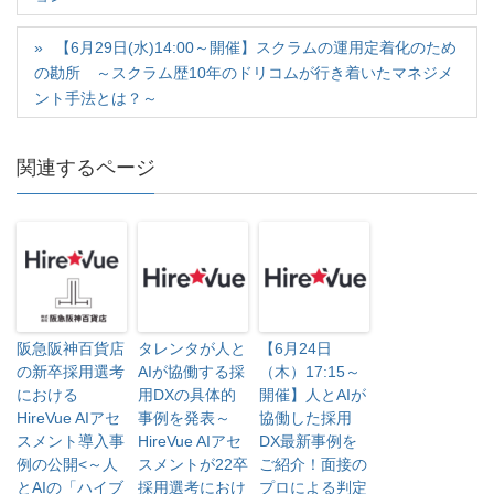
開
新
開
き
し
き
ま
い
ま
す
ウ
す
【6月29日(水)14:00～開催】スクラムの運用定着化のため
)
ィ
)
の勘所 ～スクラム歴10年のドリコムが行き着いたマネジメ
ン
ド
ント手法とは？～
ウ
で
開
き
ま
関連するページ
す
)
阪急阪神百貨店
タレンタが人と
【6月24日
の新卒採用選考
AIが協働する採
（木）17:15～
における
用DXの具体的
開催】人とAIが
HireVue AIアセ
事例を発表～
協働した採用
スメント導入事
HireVue AIアセ
DX最新事例を
例の公開<～人
スメントが22卒
ご紹介！面接の
とAIの「ハイブ
採用選考におけ
プロによる判定