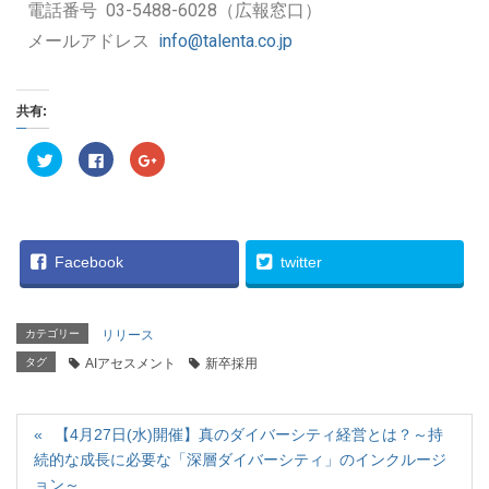
電話番号 03-5488-6028（広報窓口）
メールアドレス
info@talenta.co.jp
共有:
ク
F
ク
リ
a
リ
ッ
c
ッ
ク
e
ク
し
b
し
て
o
て
T
o
G
w
k
o
i
で
o
Facebook
twitter
t
共
g
t
有
l
e
す
e
r
る
+
で
に
で
カテゴリー
リリース
共
は
共
有
ク
有
タグ
(
AIアセスメント
リ
(
新卒採用
新
ッ
新
し
ク
し
い
し
い
ウ
て
ウ
ィ
く
ィ
【4月27日(水)開催】真のダイバーシティ経営とは？～持
ン
だ
ン
ド
さ
ド
続的な成長に必要な「深層ダイバーシティ」のインクルージ
ウ
い
ウ
で
(
で
ョン～