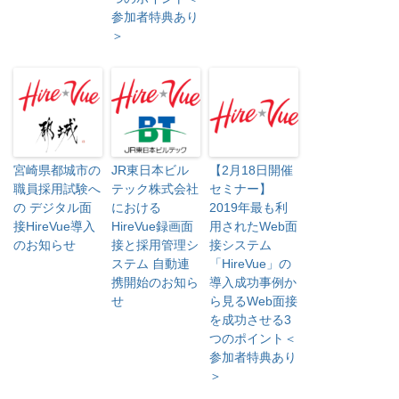
参加者特典あり
＞
宮崎県都城市の
JR東日本ビル
【2月18日開催
職員採用試験へ
テック株式会社
セミナー】
の デジタル面
における
2019年最も利
接HireVue導入
HireVue録画面
用されたWeb面
のお知らせ
接と採用管理シ
接システム
ステム 自動連
「HireVue」の
携開始のお知ら
導入成功事例か
せ
ら見るWeb面接
を成功させる3
つのポイント＜
参加者特典あり
＞