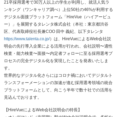
21卒採用選考で30万人以上の学生が利用し、就活人気ラ
ンキング（ワンキャリア調べ）上位50社の46%が利用する
デジタル面接プラットフォーム「HireVue（ハイアービュ
ー）」を展開するタレンタ株式会社（本社：東京都渋谷
区、代表取締役社長兼COO 田中 義紀、以下タレンタ
https://www.talenta.co.jp/
）は、HireVueによるWeb会社説
明会の先行導入企業による活用が行われ、会社説明〜適性
検査・能力検査〜面接〜内定者フォローに至る採用選考プ
ロセスの完全デジタル化を実現したことを発表いたしま
す。
世界的なデジタル化さらにはコロナ禍においてデジタルト
ランスフォーメーションの加速が進む採用選考領域の統合
プラットフォームとして、向こう半年で数十社での活用を
見込んでおります。
【HireVueによるWeb会社説明会の特長】