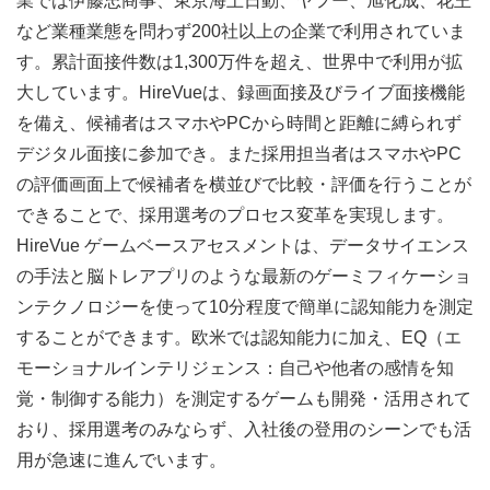
業では伊藤忠商事、東京海上日動、ヤフー、旭化成、花王
など業種業態を問わず200社以上の企業で利用されていま
す。累計面接件数は1,300万件を超え、世界中で利用が拡
大しています。HireVueは、録画面接及びライブ面接機能
を備え、候補者はスマホやPCから時間と距離に縛られず
デジタル面接に参加でき。また採用担当者はスマホやPC
の評価画面上で候補者を横並びで比較・評価を行うことが
できることで、採用選考のプロセス変革を実現します。
HireVue ゲームベースアセスメントは、データサイエンス
の手法と脳トレアプリのような最新のゲーミフィケーショ
ンテクノロジーを使って10分程度で簡単に認知能力を測定
することができます。欧米では認知能力に加え、EQ（エ
モーショナルインテリジェンス：自己や他者の感情を知
覚・制御する能力）を測定するゲームも開発・活用されて
おり、採用選考のみならず、入社後の登用のシーンでも活
用が急速に進んでいます。