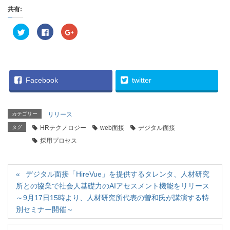
共有:
ク
F
ク
リ
a
リ
ッ
c
ッ
ク
e
ク
し
b
し
て
o
て
T
o
G
w
k
o
i
で
o
Facebook
twitter
t
共
g
t
有
l
e
す
e
r
る
+
で
に
で
カテゴリー
リリース
共
は
共
有
ク
有
タグ
(
HRテクノロジー
リ
(
web面接
デジタル面接
新
ッ
新
し
ク
し
採用プロセス
い
し
い
ウ
て
ウ
ィ
く
ィ
ン
だ
ン
ド
さ
ド
デジタル面接「HireVue」を提供するタレンタ、人材研究
ウ
い
ウ
で
(
で
所との協業で社会人基礎力のAIアセスメント機能をリリース
開
新
開
き
し
き
～9月17日15時より、人材研究所代表の曽和氏が講演する特
ま
い
ま
す
ウ
す
別セミナー開催～
)
ィ
)
ン
ド