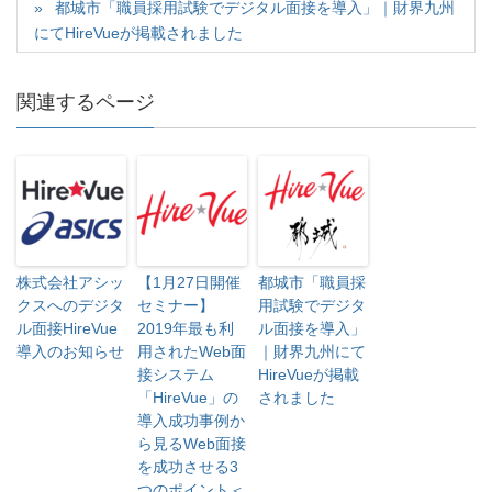
ウ
都城市「職員採用試験でデジタル面接を導入」｜財界九州
で
にてHireVueが掲載されました
開
き
ま
す
)
関連するページ
株式会社アシッ
【1月27日開催
都城市「職員採
クスへのデジタ
セミナー】
用試験でデジタ
ル面接HireVue
2019年最も利
ル面接を導入」
導入のお知らせ
用されたWeb面
｜財界九州にて
接システム
HireVueが掲載
「HireVue」の
されました
導入成功事例か
ら見るWeb面接
を成功させる3
つのポイント＜