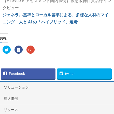
【HireVue AIアセスメント国内事例】阪急阪神百貨店様イン
タビュー
ジェネラル基準とローカル基準による、多様な人材のマイ
ニング
人と AI の「ハイブリッド」選考
共有:
ク
F
ク
リ
a
リ
ッ
c
ッ
ク
e
ク
し
b
し
て
o
て
T
o
G
w
k
o
i
で
o
Facebook
twitter
t
共
g
t
有
l
e
す
e
r
る
+
ソリューション
で
に
で
共
は
共
有
ク
有
(
リ
(
導入事例
新
ッ
新
し
ク
し
い
し
い
リソース
ウ
て
ウ
ィ
く
ィ