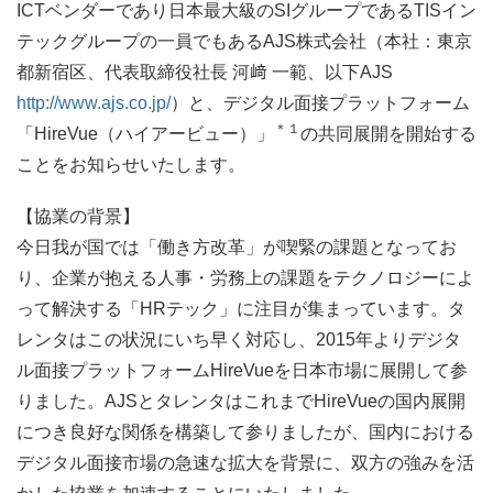
ICTベンダーであり日本最大級のSIグループであるTISイン
テックグループの一員でもあるAJS株式会社（本社：東京
都新宿区、代表取締役社長 河﨑 一範、以下AJS
http://www.ajs.co.jp/
）と、デジタル面接プラットフォーム
＊１
「HireVue（ハイアービュー）」
の共同展開を開始する
ことをお知らせいたします。
【協業の背景】
今日我が国では「働き方改革」が喫緊の課題となってお
り、企業が抱える人事・労務上の課題をテクノロジーによ
って解決する「HRテック」に注目が集まっています。タ
レンタはこの状況にいち早く対応し、2015年よりデジタ
ル面接プラットフォームHireVueを日本市場に展開して参
りました。AJSとタレンタはこれまでHireVueの国内展開
につき良好な関係を構築して参りましたが、国内における
デジタル面接市場の急速な拡大を背景に、双方の強みを活