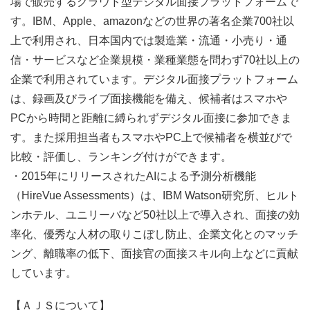
場で販売するクラウド型デジタル面接プラットフォームで
す。IBM、Apple、amazonなどの世界の著名企業700社以
上で利用され、日本国内では製造業・流通・小売り・通
信・サービスなど企業規模・業種業態を問わず70社以上の
企業で利用されています。デジタル面接プラットフォーム
は、録画及びライブ面接機能を備え、候補者はスマホや
PCから時間と距離に縛られずデジタル面接に参加できま
す。また採用担当者もスマホやPC上で候補者を横並びで
比較・評価し、ランキング付けができます。
・2015年にリリースされたAIによる予測分析機能
（HireVue Assessments）は、IBM Watson研究所、ヒルト
ンホテル、ユニリーバなど50社以上で導入され、面接の効
率化、優秀な人材の取りこぼし防止、企業文化とのマッチ
ング、離職率の低下、面接官の面接スキル向上などに貢献
しています。
【ＡＪＳについて】