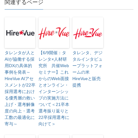
関連するページ
ド
ウ
で
開
き
ま
す
)
タレンタが人と
【6/9開催：タ
タレンタ、デジ
AIが協働する採
レンタ×人材研
タルインタビュ
用DXの具体的
究所 共催Web
ープラットフォ
事例を発表～
セミナー】これ
ームの米
HireVue AIアセ
からのWeb面接
HireVueと販売
スメントが22卒
とオンライン・
提携
採用選考におけ
インターンシッ
る優秀層の救い
プの実施方法に
上げ・選考解像
ついて＜21卒本
度の向上・選考
選考振り返りと
工数の最適化に
22卒採用選考に
寄与～
向けて＞