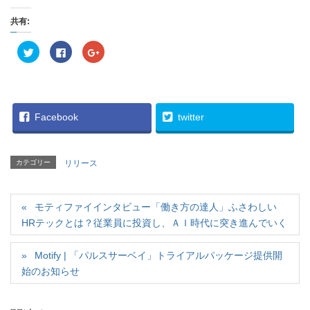
共有:
ク
F
ク
リ
a
リ
ッ
c
ッ
ク
e
ク
し
b
し
て
o
て
T
o
G
w
k
o
i
で
o
Facebook
twitter
t
共
g
t
有
l
e
す
e
r
る
+
で
に
で
カテゴリー
リリース
共
は
共
有
ク
有
(
リ
(
新
ッ
新
し
ク
し
い
モティファイインタビュー「働き方の達人」ふさわしい
し
い
ウ
て
ウ
HRテックとは？従業員に投資し、ＡＩ時代に突き進んでいく
ィ
く
ィ
ン
だ
ン
ド
さ
ド
ウ
い
ウ
Motify | 「パルスサーベイ」トライアルパッケージ提供開
で
(
で
開
新
開
始のお知らせ
き
し
き
ま
い
ま
す
ウ
す
)
ィ
)
ン