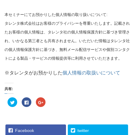
本セミナーにてお預かりした個人情報の取り扱いについて:
タレンタ株式会社はお客様のプライバシーを尊重いたします。記載され
たお客様の個人情報は、タレンタ社の個人情報保護方針に基づき管理さ
れ、いかなる第三者とも共有されません。いただいた情報はタレンタ社
の個人情報保護方針に基づき、無料メール配信サービスや個別コンタク
トによる製品・サービスの情報提供等に利用させていただきます。
※タレンタがお預かりした
個人情報の取扱いについて
共有:
ク
F
ク
リ
a
リ
ッ
c
ッ
ク
e
ク
し
b
し
て
o
て
T
o
G
w
k
o
i
で
o
Facebook
twitter
t
共
g