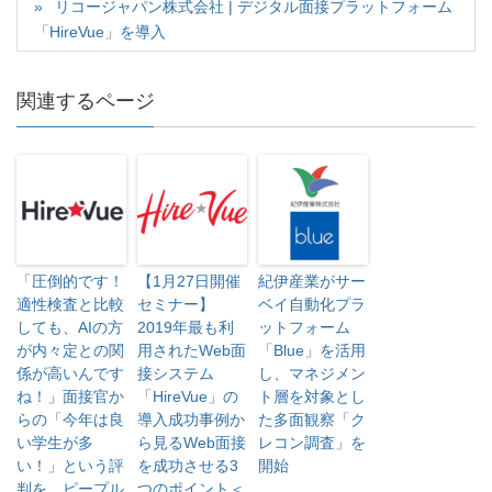
リコージャパン株式会社 | デジタル面接プラットフォーム
で
(
で
開
新
開
「HireVue」を導入
き
し
き
ま
い
ま
す
ウ
す
)
ィ
)
ン
関連するページ
ド
ウ
で
開
き
ま
す
)
「圧倒的です！
【1月27日開催
紀伊産業がサー
適性検査と比較
セミナー】
ベイ自動化プラ
しても、AIの方
2019年最も利
ットフォーム
が内々定との関
用されたWeb面
「Blue」を活用
係が高いんです
接システム
し、マネジメン
ね！」面接官か
「HireVue」の
ト層を対象とし
らの「今年は良
導入成功事例か
た多面観察「ク
い学生が多
ら見るWeb面接
レコン調査」を
い！」という評
を成功させる3
開始
判を、ピープル
つのポイント＜