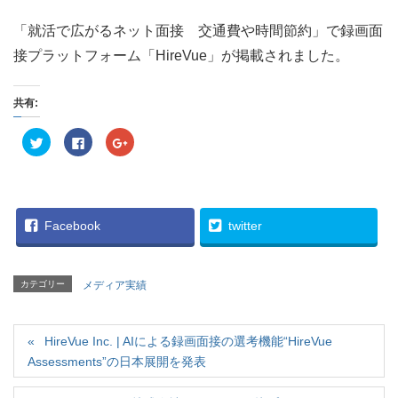
「就活で広がるネット面接 交通費や時間節約」で録画面
接プラットフォーム「HireVue」が掲載されました。
共有:
ク
F
ク
リ
a
リ
ッ
c
ッ
ク
e
ク
し
b
し
て
o
て
T
o
G
w
k
o
i
で
o
Facebook
twitter
t
共
g
t
有
l
e
す
e
r
る
+
で
に
で
カテゴリー
メディア実績
共
は
共
有
ク
有
(
リ
(
新
ッ
新
し
ク
し
い
HireVue Inc. | AIによる録画面接の選考機能“HireVue
し
い
ウ
て
ウ
Assessments”の日本展開を発表
ィ
く
ィ
ン
だ
ン
ド
さ
ド
ウ
い
ウ