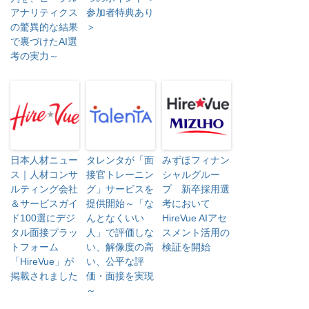
アナリティクス
参加者特典あり
の驚異的な結果
＞
で裏づけたAI選
考の実力～
日本人材ニュー
タレンタが「面
みずほフィナン
ス｜人材コンサ
接官トレーニン
シャルグルー
ルティング会社
グ」サービスを
プ 新卒採用選
＆サービスガイ
提供開始～「な
考において
ド100選にデジ
んとなくいい
HireVue AIアセ
タル面接プラッ
人」で評価しな
スメント活用の
トフォーム
い、解像度の高
検証を開始
「HireVue」が
い、公平な評
掲載されました
価・面接を実現
～