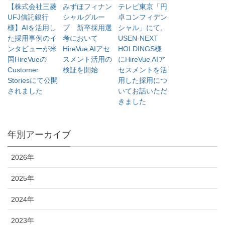
【株式会社三菱
みずほフィナン
テレビ東京「円
UFJ信託銀行
シャルグルー
卓コンフィデン
様】AIを活用し
プ 新卒採用選
シャル」にて、
た採用事例のイ
考において
USEN-NEXT
ンタビューが米
HireVue AIアセ
HOLDINGS様
国HireVueの
スメント活用の
にHireVue AIア
Customer
検証を開始
セスメントを活
Storiesにて公開
用した採用につ
されました
いてお話いただ
きました
年別アーカイブ
2026年
2025年
2024年
2023年