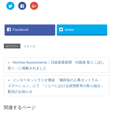
ク
F
ク
リ
a
リ
ッ
c
ッ
ク
e
ク
し
b
し
て
o
て
T
o
G
w
k
o
i
で
o
Facebook
twitter
t
共
g
t
有
l
e
す
e
r
る
+
で
に
で
カテゴリー
リリース
共
は
共
有
ク
有
(
リ
(
新
ッ
新
し
ク
し
い
HireVue Assessments｜日経産業新聞「AI面接 取りこぼし
し
い
ウ
て
ウ
防ぐ」に掲載されました
ィ
く
ィ
ン
だ
ン
ド
さ
ド
ウ
い
ウ
インターネットラジオ番組 「楠田祐の人事セントラル・
で
(
で
開
新
開
ステーション」にて 「ソニーにおける採用変革の取り組み」
き
し
き
ま
い
ま
配信のお知らせ
す
ウ
す
)
ィ
)
ン
ド
ウ
関連するページ
で
開