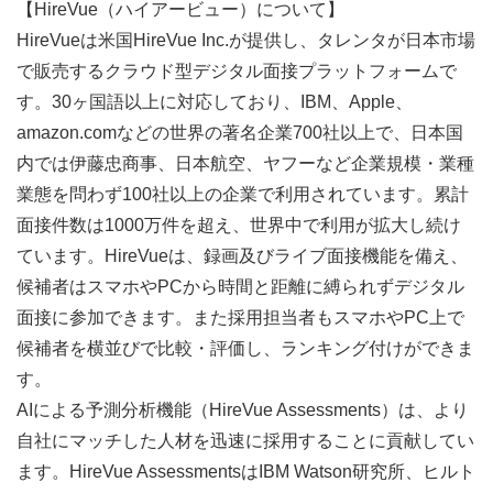
【HireVue（ハイアービュー）について】
HireVueは米国HireVue Inc.が提供し、タレンタが日本市場
で販売するクラウド型デジタル面接プラットフォームで
す。30ヶ国語以上に対応しており、IBM、Apple、
amazon.comなどの世界の著名企業700社以上で、日本国
内では伊藤忠商事、日本航空、ヤフーなど企業規模・業種
業態を問わず100社以上の企業で利用されています。累計
面接件数は1000万件を超え、世界中で利用が拡大し続け
ています。HireVueは、録画及びライブ面接機能を備え、
候補者はスマホやPCから時間と距離に縛られずデジタル
面接に参加できます。また採用担当者もスマホやPC上で
候補者を横並びで比較・評価し、ランキング付けができま
す。
AIによる予測分析機能（HireVue Assessments）は、より
自社にマッチした人材を迅速に採用することに貢献してい
ます。HireVue AssessmentsはIBM Watson研究所、ヒルト