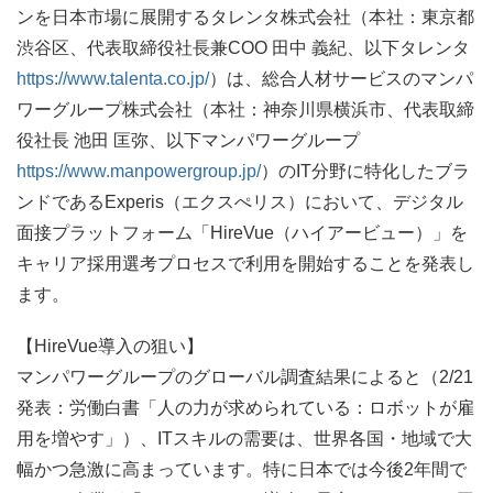
ンを日本市場に展開するタレンタ株式会社（本社：東京都
渋谷区、代表取締役社長兼COO 田中 義紀、以下タレンタ
https://www.talenta.co.jp/
）は、総合人材サービスのマンパ
ワーグループ株式会社（本社：神奈川県横浜市、代表取締
役社長 池田 匡弥、以下マンパワーグループ
https://www.manpowergroup.jp/
）のIT分野に特化したブラ
ンドであるExperis（エクスぺリス）において、デジタル
面接プラットフォーム「HireVue（ハイアービュー）」を
キャリア採用選考プロセスで利用を開始することを発表し
ます。
【HireVue導入の狙い】
マンパワーグループのグローバル調査結果によると（2/21
発表：労働白書「人の力が求められている：ロボットが雇
用を増やす」）、ITスキルの需要は、世界各国・地域で大
幅かつ急激に高まっています。特に日本では今後2年間で