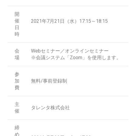
開
催
2021年7月21日（水）17:15～18:15
日
時
会
Webセミナー／オンラインセミナー
場
※会議システム「Zoom」を使用します。
参
加
無料/事前登録制
費
主
タレンタ株式会社
催
締
め