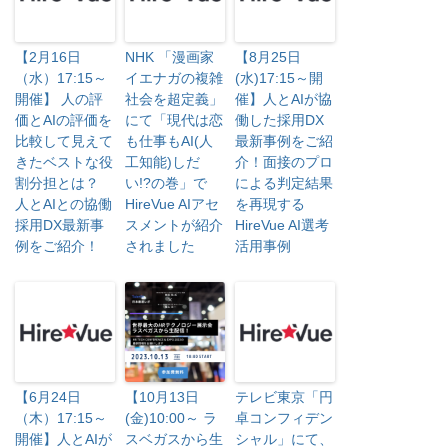
【2月16日
NHK 「漫画家
【8月25日
（水）17:15～
イエナガの複雑
(水)17:15～開
開催】 人の評
社会を超定義」
催】人とAIが協
価とAIの評価を
にて「現代は恋
働した採用DX
比較して見えて
も仕事もAI(人
最新事例をご紹
きたベストな役
工知能)しだ
介！面接のプロ
割分担とは？
い!?の巻」で
による判定結果
人とAIとの協働
HireVue AIアセ
を再現する
採用DX最新事
スメントが紹介
HireVue AI選考
例をご紹介！
されました
活用事例
【6月24日
【10月13日
テレビ東京「円
（木）17:15～
(金)10:00～ ラ
卓コンフィデン
開催】人とAIが
スベガスから生
シャル」にて、