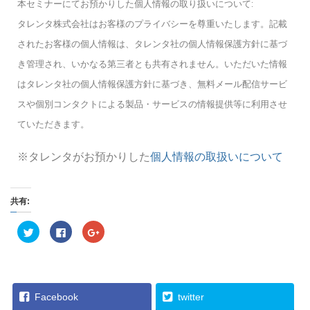
本セミナーにてお預かりした個人情報の取り扱いについて:
タレンタ株式会社はお客様のプライバシーを尊重いたします。記載
されたお客様の個人情報は、タレンタ社の個人情報保護方針に基づ
き管理され、いかなる第三者とも共有されません。いただいた情報
はタレンタ社の個人情報保護方針に基づき、無料メール配信サービ
スや個別コンタクトによる製品・サービスの情報提供等に利用させ
ていただきます。
※タレンタがお預かりした
個人情報の取扱いについて
共有:
ク
F
ク
リ
a
リ
ッ
c
ッ
ク
e
ク
し
b
し
て
o
て
T
o
G
w
k
o
i
で
o
Facebook
twitter
t
共
g