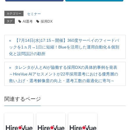
t
有
l
e
す
e
r
る
+
で
に
で
カテゴリー
セミナー
共
は
共
有
ク
有
タグ
(
AI選考
リ
採用DX
(
新
ッ
新
し
ク
し
い
し
い
ウ
て
ウ
ィ
く
ィ
【7月14日(水)17:15～開催】360度サーベイのフィードバ
ン
だ
ン
ド
さ
ド
ックを1ヵ月→1日に短縮！Blueを活用した運用自動化＆個別
ウ
い
ウ
で
(
で
化と設問設計の勘所
開
新
開
き
し
き
ま
い
ま
す
ウ
す
タレンタが人とAIが協働する採用DXの具体的事例を発表
)
ィ
)
～HireVue AIアセスメントが22卒採用選考における優秀層の
ン
ド
救い上げ・選考解像度の向上・選考工数の最適化に寄与～
ウ
で
開
き
ま
関連するページ
す
)